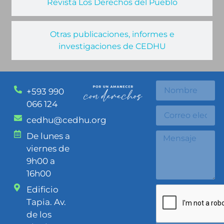
Revista Los Derechos del Pueblo
Otras publicaciones, informes e
investigaciones de CEDHU
+593 990
066 124
cedhu@cedhu.org
De lunes a
viernes de
9h00 a
16h00
Edificio
Tapia. Av.
de los