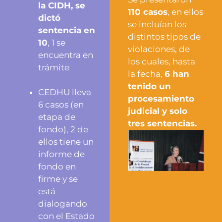
la CIDH, se
110 casos
, en ellos
dictó
se incluían los
sentencia en
distintos tipos de
10
, 1 se
violaciones, de
encuentra en
los cuales, hasta
trámite
la fecha,
6 han
tenido un
CEDHU lleva
procesamiento
6 casos (en
judicial y solo
etapa de
tres sentencias.
fondo), 2 de
ellos tiene un
informe de
fondo en
firme y se
está
dialogando
con el Estado