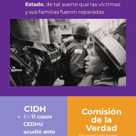
Estado
, de tal suerte que las víctimas
y sus familias fueron reparadas
CIDH
Comisión
En
11 casos
de la
CEDHU
Verdad
acudió ante
Se
presentaron