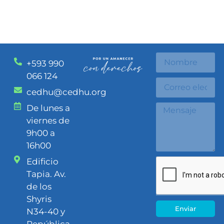
+593 990
066 124
cedhu@cedhu.org
De lunes a
viernes de
9h00 a
16h00
Edificio
Tapia. Av.
de los
Shyris
Enviar
N34-40 y