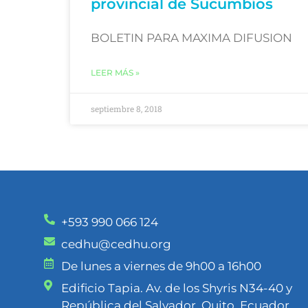
provincial de Sucumbíos
BOLETIN PARA MAXIMA DIFUSION
LEER MÁS »
septiembre 8, 2018
+593 990 066 124
cedhu@cedhu.org
De lunes a viernes de 9h00 a 16h00
Edificio Tapia. Av. de los Shyris N34-40 y
República del Salvador. Quito, Ecuador