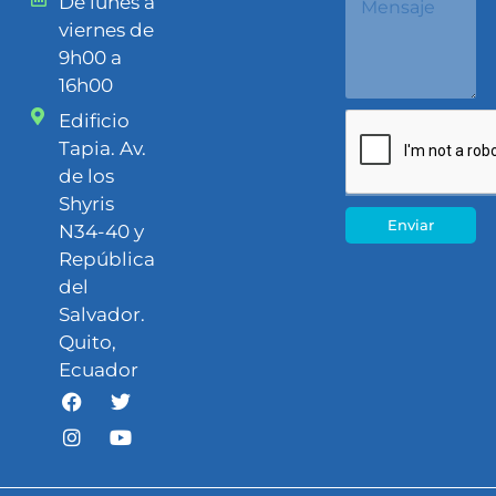
De lunes a
viernes de
9h00 a
16h00
Edificio
Tapia. Av.
de los
Shyris
Enviar
N34-40 y
República
del
Salvador.
Quito,
Ecuador