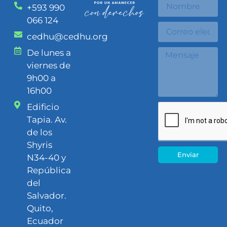
+593 990
066 124
cedhu@cedhu.org
De lunes a
viernes de
9h00 a
16h00
Edificio
Tapia. Av.
de los
Shyris
Enviar
N34-40 y
República
del
Salvador.
Quito,
Ecuador