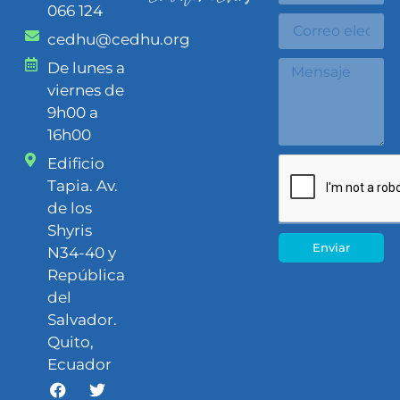
066 124
cedhu@cedhu.org
De lunes a
viernes de
9h00 a
16h00
Edificio
Tapia. Av.
de los
Shyris
Enviar
N34-40 y
República
del
Salvador.
Quito,
Ecuador