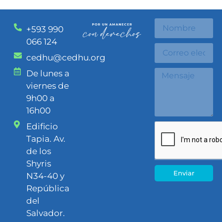
+593 990
066 124
cedhu@cedhu.org
De lunes a
viernes de
9h00 a
16h00
Edificio
Tapia. Av.
de los
Shyris
Enviar
N34-40 y
República
del
Salvador.