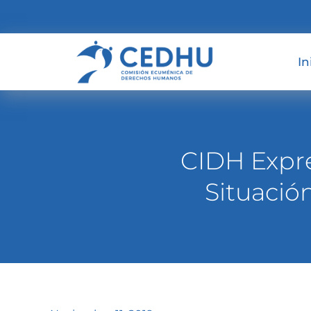
In
CIDH Expre
Situació