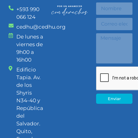
+593 990
066 124
cedhu@cedhu.org
De lunes a
viernes de
9h00 a
16h00
Edificio
Tapia. Av.
de los
Shyris
Enviar
N34-40 y
República
del
Salvador.
Quito,