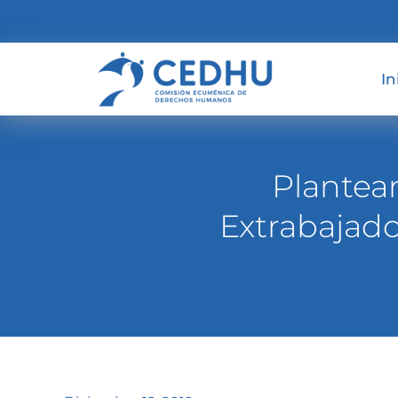
In
Plantea
Extrabajad