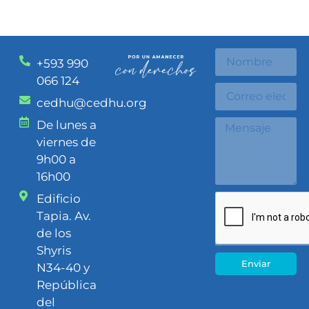
+593 990
066 124
cedhu@cedhu.org
De lunes a
viernes de
9h00 a
16h00
Edificio
Tapia. Av.
de los
Shyris
Enviar
N34-40 y
República
del