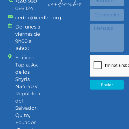
+593 990
066 124
cedhu@cedhu.org
De lunes a
viernes de
9h00 a
16h00
Edificio
Tapia. Av.
de los
Shyris
Enviar
N34-40 y
República
del
Salvador.
Quito,
Ecuador