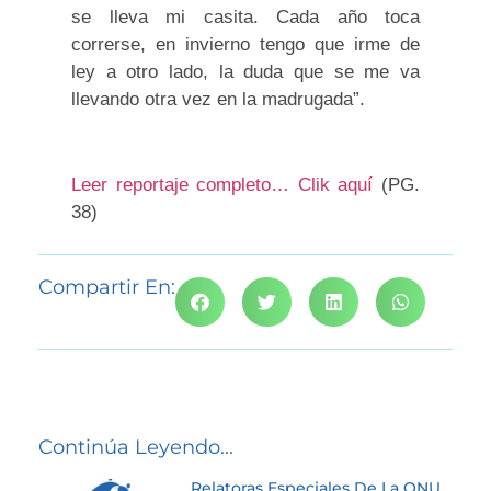
s
e
l
l
e
v
a
m
i
c
a
s
i
t
a
.
C
a
d
a
a
ñ
o
t
o
c
a
c
o
r
r
e
r
s
e
,
e
n
i
n
v
i
e
r
n
o
t
e
n
g
o
q
u
e
i
r
m
e
d
e
l
e
y
a
o
t
r
o
l
a
d
o
,
l
a
d
u
d
a
q
u
e
s
e
m
e
v
a
l
l
e
v
a
n
d
o
o
t
r
a
v
e
z
e
n
l
a
m
a
d
r
u
g
a
d
a
”.
Leer reportaje completo… Clik aquí
(PG.
38)
Compartir En:
Continúa Leyendo...
Relatoras Especiales De La ONU