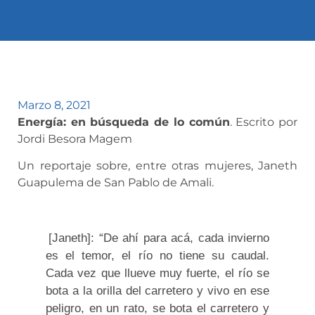
Marzo 8, 2021
Energía: en búsqueda de lo común
. Escrito por
Jordi Besora Magem
Un reportaje sobre, entre otras mujeres, Janeth
Guapulema de San Pablo de Amali.
[Janeth]
: “
D
e
a
h
í
p
a
r
a
a
c
á
,
c
a
d
a
i
n
v
i
e
r
n
o
e
s
e
l
t
e
m
o
r
,
e
l
r
í
o
n
o
t
i
e
n
e
s
u
c
a
u
d
a
l
.
C
a
d
a
v
e
z
q
u
e
l
l
u
e
v
e
m
u
y
f
u
e
r
t
e
,
el
r
í
o
s
e
b
o
t
a
a
l
a
o
r
i
l
l
a
d
e
l
c
a
r
r
e
t
e
r
o
y
v
i
v
o
e
n
e
s
e
p
e
l
i
g
r
o
,
e
n
u
n
r
a
t
o
,
s
e
b
o
t
a
e
l
c
a
r
r
e
t
e
r
o
y