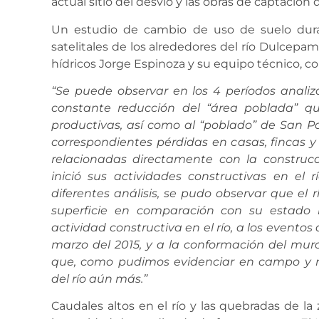
actual sitio del desvío y las obras de captació
Un estudio de cambio de uso de suelo dur
satelitales de los alrededores del río Dulcepam
hídricos Jorge Espinoza y su equipo técnico, c
“Se puede observar en los 4 períodos anali
constante reducción del “área poblada”
que
productivas, así como al
“poblado” de San P
correspondientes pérdidas en casas, fincas y
relacionadas directamente con la construcc
inició sus actividades constructivas en el
diferentes análisis, se pudo observar que el
superficie en comparación con su estado i
actividad constructiva en el río, a los evento
marzo del 2015, y a la conformación del muro 
que, como pudimos evidenciar en campo y me
del río aún más.”
Caudales altos en el río y las quebradas de 