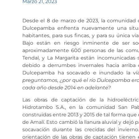
Marzo 21, 2023
Desde el 8 de marzo de 2023, la comunidad d
Dulcepamba enfrenta nuevamente una situac
habitantes, para sus fincas, y para su única v
Bajo están en riesgo inminente de ser so
aproximadamente 600 personas de las comu
Tendal, y La Margarita están incomunicadas s
debido a derrumbes invernales hacia arriba e
Dulcepamba ha socavado e inundado la ví
preguntamos, ¿por qué el río Dulcepamba ero
cada año desde 2014 en adelante?
Las obras de captación de la hidroeléctr
Hidrotambo S.A., en la comunidad San Pabl
construidas entre 2013 y 2015 de tal forma
que 
de Amalí. Esto cambió la llanura aluvial y dejó
socavación durante las crecidas del invierno
orientación de las obras de captación tienen