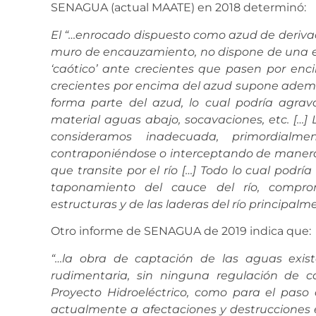
SENAGUA (actual MAATE) en 2018 determinó:
El “…enrocado dispuesto como azud de derivac
muro de encauzamiento, no dispone de una es
‘caótico’ ante crecientes
que pasen por encim
crecientes por encima del azud supone adem
forma parte del azud, lo cual podría agra
material aguas abajo, socavaciones,
etc. […]
consideramos inadecuada, primordial
contraponiéndose o interceptando de manera tr
que transite por el río […]
Todo lo cual podría
taponamiento del cauce del río, comprom
estructuras y de las laderas del río principalm
Otro informe de SENAGUA de 2019 indica que:
“…la obra de captación de las aguas exist
rudimentaria, sin ninguna regulación de c
Proyecto Hidroeléctrico, como para el paso 
actualmente a afectaciones y destrucciones 