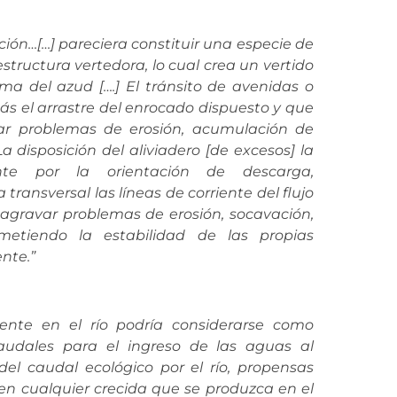
ión…[…] pareciera constituir una especie de
tructura vertedora, lo cual crea un
vertido
a del azud [….] El tránsito de avenidas o
ás el
arrastre del enrocado dispuesto y que
var problemas de erosión, acumulación de
 La disposición del
aliviadero [de excesos]
la
mente por
la orientación de descarga,
ansversal las líneas de corriente del flujo
 agravar problemas de erosión, socavación,
etiendo la estabilidad de las propias
ente
.”
ente en el río podría considerarse como
audales
para el ingreso de las aguas al
del caudal ecológico por el río,
propensas
en cualquier crecida que se produzca en el