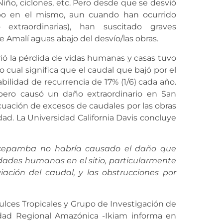
ño, ciclones, etc. Pero desde que se desvió
mbo en el mismo, aun cuando han ocurrido
o extraordinarias), han suscitado graves
de Amalí aguas abajo del desvío/las obras.
rió la pérdida de vidas humanas y casas tuvo
 cual significa que el caudal que bajó por el
ilidad de recurrencia de 17% (1/6) cada año.
, pero causó un daño extraordinario en San
acuación de excesos de caudales por las obras
dad.
La Universidad California Davis concluye
ulcepamba no habría causado el daño que
idades humanas en el sitio, particularmente
iación del caudal, y las obstrucciones
por
lces Tropicales y Grupo de Investigación de
idad Regional Amazónica -Ikiam informa en