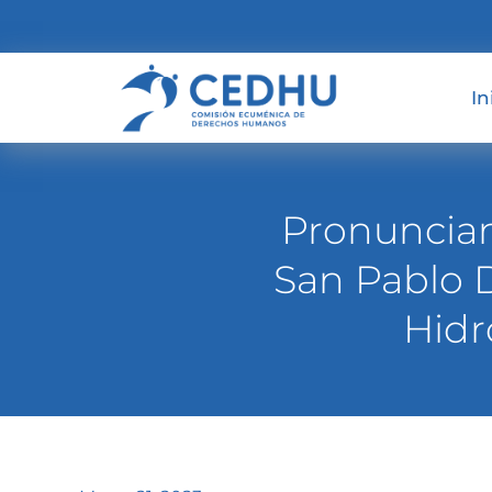
In
Pronunciam
San Pablo 
Hidr