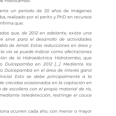
n de Hidrotambo.
ante un período de 20 años de imágenes
ba, realizado por el perito y PhD en recursos
onfirma que:
zados que,
de 2012 en adelante, existe una
 sirve para el desarrollo de actividades
ablo de Amalí
.
Estas reducciones en área y
 la vía se puede indicar como afectaciones
ión de la Hidroeléctrica Hidrotambo, que
 río Dulcepamba en 2012
[….] Mediante los
 río Dulcepamba en el área de interés ganó
nicial. Esto se debe principalmente a la
s de crecidas ocasionados en la captación en
de escollera con el propio material de río,
diante teledetección, restringe el cauce
la zona ocurren cada año, con menor o mayor