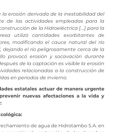
e la erosión derivada de la inestabilidad del
te de las actividades
empleadas para la
 construcción
de la Hidroeléctrica
[….] para la
resa utilizó
cantidades exorbitantes de
res, modificando el cauce natural del río
, dejando el río
peligrosamente cerca de la
llo provocó
erosión y socavación
durante
después de la captación es visible la erosión
tividades relacionadas a la construcción de
das en periodos de invierno.
idades estatales actuar de manera urgente
revenir nuevas afectaciones a la vida y
r:
Ecológica:
ovechamiento de agua de Hidrotambo S.A. en