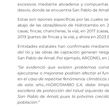
excesivos mediante aliviaderos y compuertas
desvío, donde se encuentra San Pablo de Amalí
Estas son razones específicas por las cuales se
abajo de las obras/desvío de Hidrotambo
en 20
casas, fincas, chancheras, la vía), en 2017 (casas
2019 (partes de fincas y la vía), y ahora en 2023 
Entidades estatales han confirmado mediante
del río y las obras de captación generan rie
San Pablo de Amalí. Por ejemplo, ARCONEL en 2
“Se evidenció que existen
problemas const
ejecutarse o mejorarse podrían afectar el fu
en el caso de repetirse fenómenos climáticos 
de este año…
HIDROTAMBO S.A. debe
limpi
escollera de protección del talud izquierdo d
San Pablo de Amalí, pues la próxima crecida
población.
”