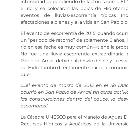
intensidad dependiendo de factores como El Ni
el río y se colocaron las obras de Hidrota
eventos de lluvias-escorrentía típicas (n
afectaciones a bienes y a la vida en San Pablo 
El evento de escorrentía de 2015, cuando ocur
un “periodo de retorno” de solamente 6 años, lo
río en esa fecha es muy común—tiene la probab
No fue una lluvia-escorrentía extraordinaria
Pablo de Amalí debido al desvío del río y la ev
de Hidrotambo directamente hacia la comuni
que:
«…
el evento de marzo de 2015 en el río D
ocurrió en San Pablo de Amalí
sin otras activ
las construcciones dentro del cauce, la desv
escombros
.”
La Cátedra UNESCO para el Manejo de Aguas Du
Recursos Hídricos y Acuáticos de la Univers