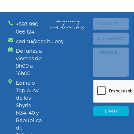
+593 990
066 124
cedhu@cedhu.org
De lunes a
viernes de
9h00 a
16h00
Edificio
Tapia. Av.
de los
Shyris
Enviar
N34-40 y
República
del