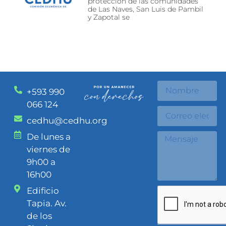
protección de las comunidades
de Las Naves, San Luis de Pambil
y Zapotal se
+593 990
066 124
cedhu@cedhu.org
De lunes a
viernes de
9h00 a
16h00
Edificio
Tapia. Av.
de los