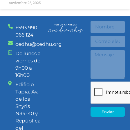
noviembre 25, 2025
+593 990
066 124
cedhu@cedhu.org
De lunes a
viernes de
9h00 a
16h00
Edificio
Tapia. Av.
de los
Shyris
Enviar
N34-40 y
República
del