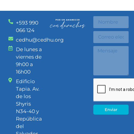
+593 990
066 124
cedhu@cedhu.org
De lunes a
viernes de
9h00 a
16h00
Edificio
Tapia. Av.
de los
Shyris
Enviar
N34-40 y
República
del
Salvador.