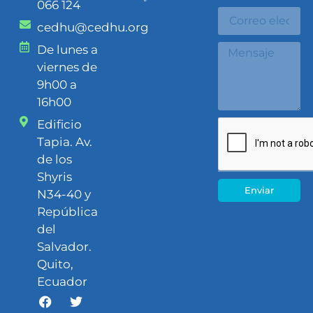
066 124
cedhu@cedhu.org
De lunes a
viernes de
9h00 a
16h00
Edificio
Tapia. Av.
de los
Shyris
Enviar
N34-40 y
República
del
Salvador.
Quito,
Ecuador