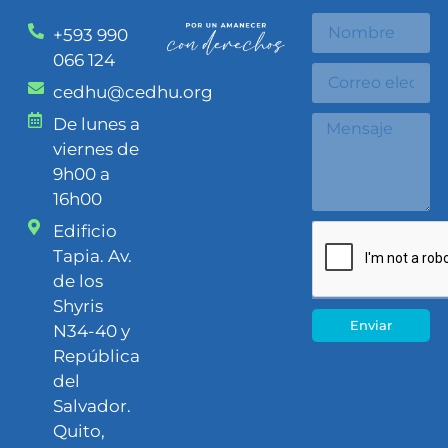
+593 990
066 124
cedhu@cedhu.org
De lunes a
viernes de
9h00 a
16h00
Edificio
Tapia. Av.
de los
Shyris
Enviar
N34-40 y
República
del
Salvador.
Quito,