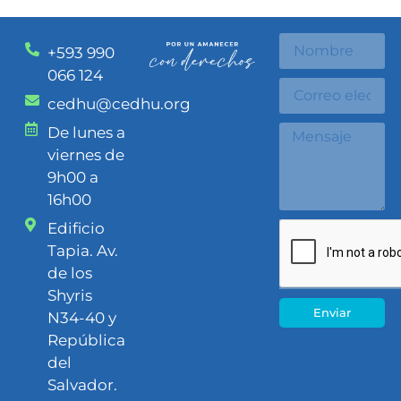
+593 990
066 124
cedhu@cedhu.org
De lunes a
viernes de
9h00 a
16h00
Edificio
Tapia. Av.
de los
Shyris
Enviar
N34-40 y
República
del
Salvador.