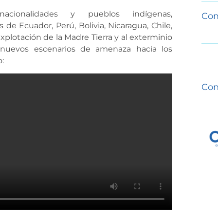
acionalidades y pueblos indígenas,
Com
e Ecuador, Perú, Bolivia, Nicaragua, Chile,
explotación de la Madre Tierra y al exterminio
s nuevos escenarios de amenaza hacia los
o:
Con