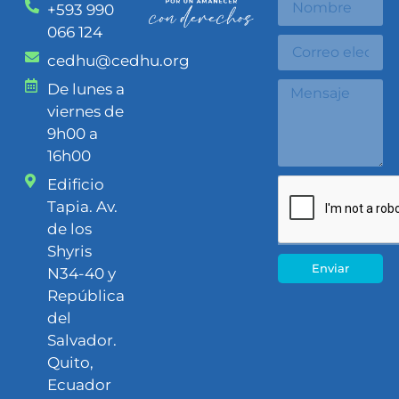
+593 990
066 124
cedhu@cedhu.org
De lunes a
viernes de
9h00 a
16h00
Edificio
Tapia. Av.
de los
Shyris
Enviar
N34-40 y
República
del
Salvador.
Quito,
Ecuador