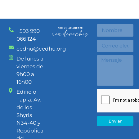
+593 990
066 124
cedhu@cedhu.org
De lunes a
viernes de
9h00 a
16h00
Edificio
Tapia. Av.
de los
Shyris
Enviar
N34-40 y
República
del