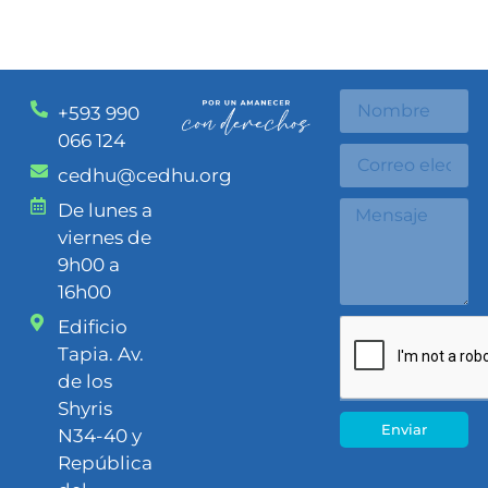
+593 990
066 124
cedhu@cedhu.org
De lunes a
viernes de
9h00 a
16h00
Edificio
Tapia. Av.
de los
Shyris
Enviar
N34-40 y
República