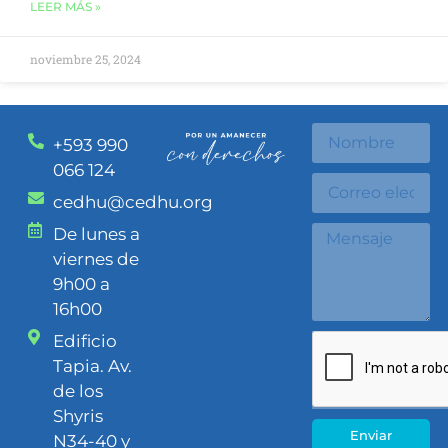
LEER MÁS »
noviembre 25, 2024
+593 990
066 124
cedhu@cedhu.org
De lunes a
viernes de
9h00 a
16h00
Edificio
Tapia. Av.
de los
Shyris
Enviar
N34-40 y