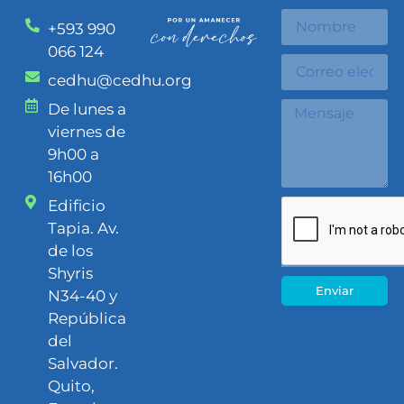
+593 990
066 124
cedhu@cedhu.org
De lunes a
viernes de
9h00 a
16h00
Edificio
Tapia. Av.
de los
Shyris
Enviar
N34-40 y
República
del
Salvador.
Quito,