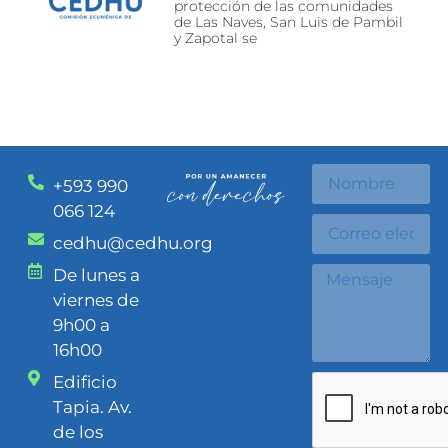
protección de las comunidades
de Las Naves, San Luis de Pambil
y Zapotal se
+593 990
066 124
cedhu@cedhu.org
De lunes a
viernes de
9h00 a
16h00
Edificio
Tapia. Av.
de los