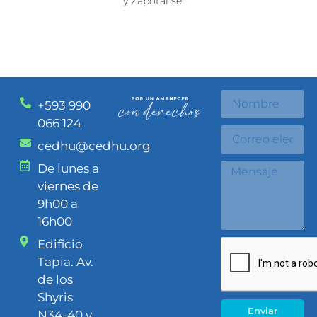
y Zapotal se
+593 990
066 124
cedhu@cedhu.org
De lunes a
viernes de
9h00 a
16h00
Edificio
Tapia. Av.
de los
Shyris
Enviar
N34-40 y