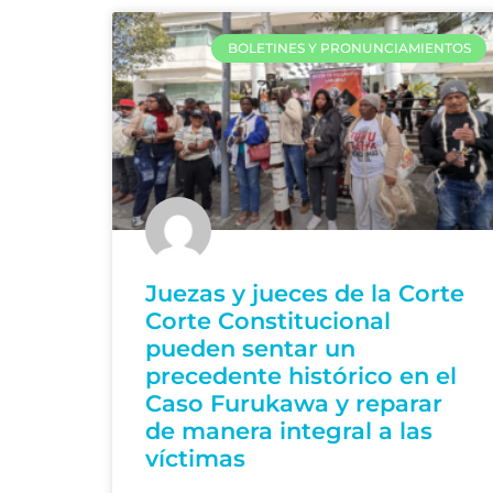
BOLETINES Y PRONUNCIAMIENTOS
Juezas y jueces de la Corte
Corte Constitucional
pueden sentar un
precedente histórico en el
Caso Furukawa y reparar
de manera integral a las
víctimas