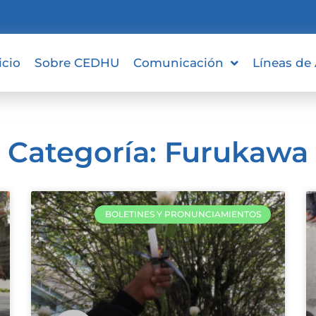
icio
Sobre CEDHU
Comunicación
Líneas de
Categoría: Furukawa
BOLETINES Y PRONUNCIAMIENTOS